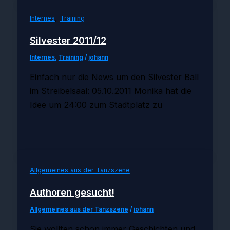
,
Internes
Training
Silvester 2011/12
Internes
,
Training
/
johann
Einfach nur die News um den Silvester Ball
im Streibelsaal: 05.10.2011 Monika hat die
Idee um 24:00 zum Stadtplatz zu
Allgemeines aus der Tanzszene
Authoren gesucht!
Allgemeines aus der Tanzszene
/
johann
Sie wollten schon immer Geschichten und