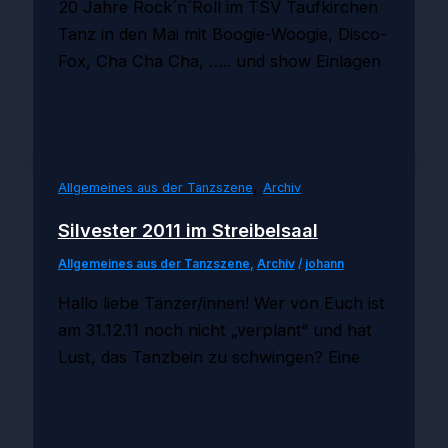
20 Jahre Rock´n´Roll im TSV Taufkirchen
Tanz in den Mai mit Boogie-Woogie, Disco-
Fox, Cha Cha Cha, ….. und show Einlagen
,
Allgemeines aus der Tanzszene
Archiv
Silvester 2011 im Streibelsaal
Allgemeines aus der Tanzszene
,
Archiv
/
johann
Hallo liebe Tänzer/innen! Wer von Euch ist
am 31.12.11 noch nicht „verplant“ und hat
Lust, das Tanzbein zu schwingen? Eine