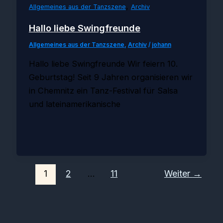
,
Allgemeines aus der Tanzszene
Archiv
Hallo liebe Swingfreunde
Allgemeines aus der Tanzszene
,
Archiv
/
johann
Hallo liebe Swingfreunde Wir feiern 10.
Geburtstag! Seit 9 Jahren organisieren wir
in Chemnitz ein Tanz-Festival für Salsa
und lateinamerikanische
1
2
…
11
Weiter
→