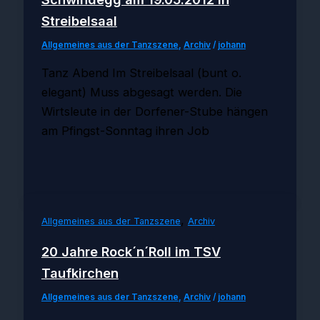
Streibelsaal
Allgemeines aus der Tanzszene
,
Archiv
/
johann
Tanz Abend Im Streibelsaal (bunt o.
elegant) Muss abgesagt werden. Die
Wirtsleute in der Dorfener-Stube hängen
am Pfingst-Sonntag ihren Job
,
Allgemeines aus der Tanzszene
Archiv
20 Jahre Rock´n´Roll im TSV
Taufkirchen
Allgemeines aus der Tanzszene
,
Archiv
/
johann