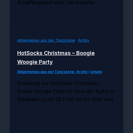
Schäfflergasse) statt. Veranstalter
,
Allgemeines aus der Tanzszene
Archiv
HotSocks Christmas – Boogie
Woogie Party
Allgemeines aus der Tanzszene
,
Archiv
/
johann
Einladung zur HotSocks Christmas –
Boogie Woogie Party im Haus der Kultur in
Waldkaiburg am 28.11.09 mit DJ Shilo und