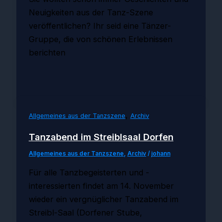
Neuigkeiten aus der Tanz-Szene
veröffentlichen? Ihr seid eine Tänzer-
Gruppe, die von schönen Erlebnissen
berichten
,
Allgemeines aus der Tanzszene
Archiv
Tanzabend im Streiblsaal Dorfen
Allgemeines aus der Tanzszene
,
Archiv
/
johann
Für alle Tanzbegeisterten und -
interessierten findet am 14. November
wieder ein vergnüglicher Tanzabend im
Streibl-Saal (Dorfener Stube,