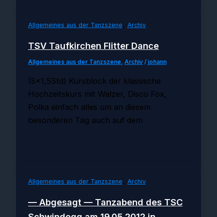
,
Allgemeines aus der Tanzszene
Archiv
TSV Taufkirchen Flitter Dance
Allgemeines aus der Tanzszene
,
Archiv
/
johann
(5×1,5Std) Kursblock der klassische
Hochzeitskurs mit Walzer, Disco Fox,
Polka einfach alles um an diesem
besonderen Tag auch auf dem
,
Allgemeines aus der Tanzszene
Archiv
— Abgesagt — Tanzabend des TSC
Schwindegg am 19.05.2012 in