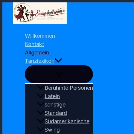
Zum
Inhalt
springen
Willkommen
Kontakt
Allgemein
Tanzlexikon
Berühmte Personen
Latein
sonstige
Standard
Südamerikanische
Swing