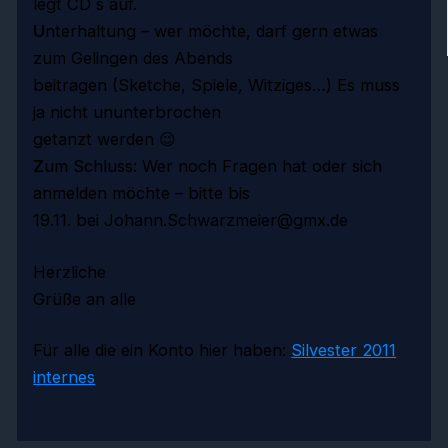
legt CD´s auf.
U
nterhaltung – wer möchte, darf gern etwas
zum Gelingen des Abends
beitragen (Sketche, Spiele, Witziges…) Es muss
ja nicht ununterbrochen
getanzt werden
😉
Z
um Schluss: Wer noch Fragen hat oder sich
anmelden möchte – bitte bis
19.11. bei Johann.Schwarzmeier@gmx.de
Herzliche
Grüße an alle
Für alle die ein Konto hier haben:
Silvester 2011
internes