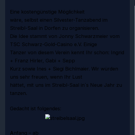
Eine k
o
stengünstige Möglichkeit
wäre, selbst einen Silvester-Tanzabend im
Streibl-Saal in Dorfen zu organisieren.
Die Idee stammt von Jonny Schwarzmeier vom
TSC Schwarz-Gold-Casino e.V. Einige
Tänzer von diesem Verein kennt Ihr schon: Ingrid
+ Franz Hirler, Gabi + Sepp
Kurz sowie Ines + Siegi Bichlmaier. Wir würden
uns sehr freuen, wenn Ihr Lust
hättet, mit uns im Streibl-Saal in´s Neue Jahr zu
tanzen.
Gedacht ist folgendes:
A
nfang – ab