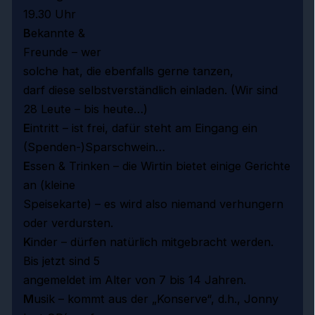
19.30 Uhr
B
ekannte &
Freunde – wer
solche hat, die ebenfalls gerne tanzen,
darf diese selbstverständlich einladen. (Wir sind
28 Leute – bis heute…)
E
intritt – ist frei, dafür steht am Eingang ein
(Spenden-)Sparschwein…
E
ssen & Trinken – die Wirtin bietet einige Gerichte
an (kleine
Speisekarte) – es wird also niemand verhungern
oder verdursten.
K
inder – dürfen natürlich mitgebracht werden.
Bis jetzt sind 5
angemeldet im Alter von 7 bis 14 Jahren.
M
usik – kommt aus der „Konserve“, d.h., Jonny