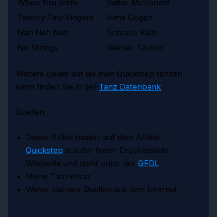
When You Smile
Salter McDonald
Twenty Tiny Fingers
Alma Cogan
Nah Neh Nah
Schouts Klein
No Strings
Werner Tauber
Weitere Lieder auf die man Quickstep tanzen
kann finden Sie in der
Tanz Datenbank
.
Quellen:
Dieser Arikel basiert auf dem Artikel:
Quickstep
aus der freien Enzyklopädie
Wikipedia und steht unter der
GFDL
Meine Tanzlehrer
Weiter kleinere Quellen aus dem Internet