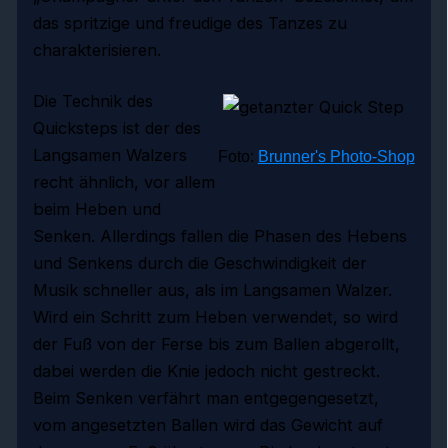
das spritzige und freudige des Tanzes zu
charakterisieren.
Die Technik des
Quicksteps ist der des
Langsamen Walzers
Foto:
Brunner's Photo-Shop
recht ähnlich, vor allem
beim Heben und
Senken. Allerdings fallen die Phasen des Hebens
und Senkens durch die Geschwindigkeit der
Musik schneller aus, als im Langsamen Walzer.
Wird ein Schritt zum Heben verwendet, so wird
der Fuß von der Ferse bis zum Ballen abgerollt,
dabei werden die Knie jedoch nicht gestreckt.
Beim Senken verfährt man entgegengesetzt,
vom angesetzten Ballen wird das Gewicht auf