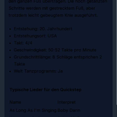
den ganzen Fuß übertragen. Die hoch getanzten
Schritte werden mit gestrecktem Fuß, aber
trotzdem leicht gebeugtem Knie ausgeführt.
Entstehung: 20. Jahrhundert
Entstehungsort: USA
Takt: 4/4
Geschwindigkeit: 50-52 Takte pro Minute
Grundschrittlänge: 8 Schläge entsprichen 2
Takte
Welt Tanzprogramm: Ja
Typische Lieder für den Quickstep
Name
Interpret
As Long As I'm Singing
Boby Darin