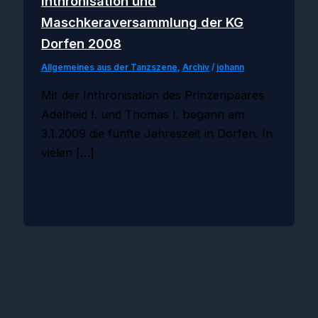
Inthronisation und
Maschkeraversammlung der KG
Dorfen 2008
Allgemeines aus der Tanzszene
,
Archiv
/
johann
Mit der Inthronisation des Prinzenpaares
Adelheid I. und Thomas I. begann am
3.1.2009 die fünfte Jahreszeit in Dorfen. In
vielen […]