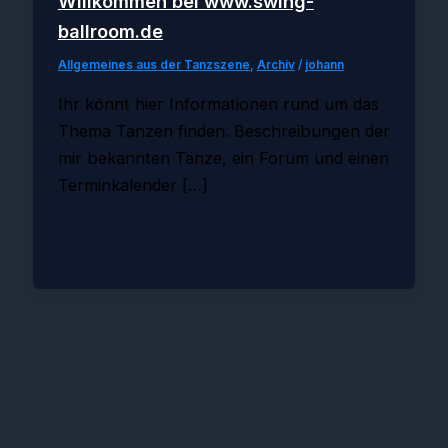
Willkommen bei www.swing-
ballroom.de
Allgemeines aus der Tanzszene
,
Archiv
/
johann
Ihr könnt hier Informationen rund um das
Thema Tanzen finden. Beschreibungen der
mir bekannten Tänze, ein Forum und einen
Terminkalender […]