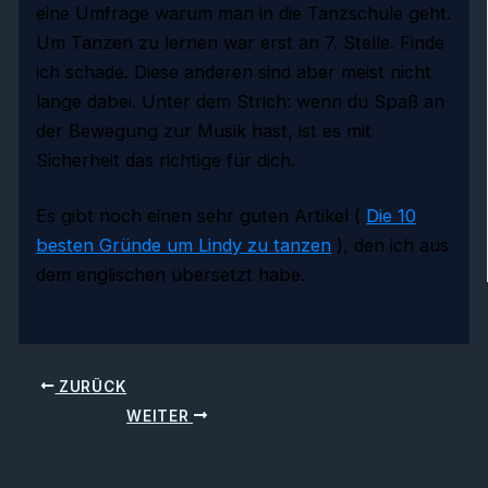
eine Umfrage warum man in die Tanzschule geht.
Um Tanzen zu lernen war erst an 7. Stelle. Finde
ich schade. Diese anderen sind aber meist nicht
lange dabei. Unter dem Strich: wenn du Spaß an
der Bewegung zur Musik hast, ist es mit
Sicherheit das richtige für dich.
Es gibt noch einen sehr guten Artikel (
Die 10
besten Gründe um Lindy zu tanzen
), den ich aus
dem englischen übersetzt habe.
ZURÜCK
WEITER