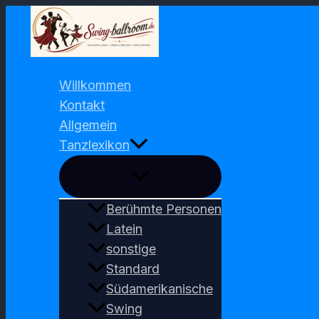
Zum
Inhalt
springen
Willkommen
Kontakt
Allgemein
Tanzlexikon
Berühmte Personen
Latein
sonstige
Standard
Südamerikanische
Swing