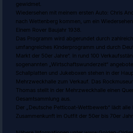
gewidmet.
Wiedersehen mit meinem ersten Auto: Chris And
nach Wettenberg kommen, um ein Wiedersehen mi
Einem Rover Baujahr 1938.
Das Programm wird abgerundet durch zahlreiche
umfangreiches Kinderprogramm und durch Deut
Markt der 50er Jahre“. In rund 100 Verkaufsstä
sogenannten „Wirtschaftswunderzeit“ angeboten
Schallplatten und Jukeboxen stehen in der Haup
Mehrzweckhalle zum Verkauf. Das Rockmuseu
Thomas stellt in der Mehrzweckhalle einen Quer
Gesamtsammlung aus.
Der „Deutsche Petticoat-Wettbewerb“ lädt alle 
Zusammenkunft im Outfit der 50er bis 70er Jahr
Nähere Informationen unter www.Golden-Oldies.