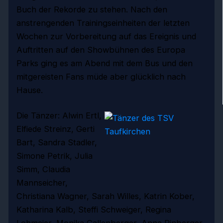
Buch der Rekorde zu stehen. Nach den
anstrengenden Trainingseinheiten der letzten
Wochen zur Vorbereitung auf das Ereignis und
Auftritten auf den Showbühnen des Europa
Parks ging es am Abend mit dem Bus und den
mitgereisten Fans müde aber glücklich nach
Hause.
Die Tänzer: Alwin Ertl,
Elfiede Streinz, Gerti
Bart, Sandra Stadler,
Simone Petrik, Julia
Simm, Claudia
Mannseicher,
Christiana Wagner, Sarah Willes, Katrin Kober,
Katharina Kalb, Steffi Schweiger, Regina