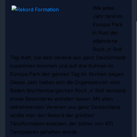
Wie jedes
Jahr fand im
Europa Park
in Rust der
alljährliche
Rock ‚n‘ Roll
Tag statt, bei dem Vereine aus ganz Deutschland
zusammen kommen und auf drei Bühnen im
Europa Park den ganzen Tag ihr Können zeigen.
Dieses Jahr hatten sich die Organisatoren vom
Baden Württembergischen Rock ‚n‘ Roll Verband
etwas Besonderes einfallen lassen. Mit allen
teilnehmenden Vereinen aus ganz Deutschland
wollte man den Rekord der größten
Tanzformation knacken, der bisher von 451
Tanzpaaren gehalten wurde.