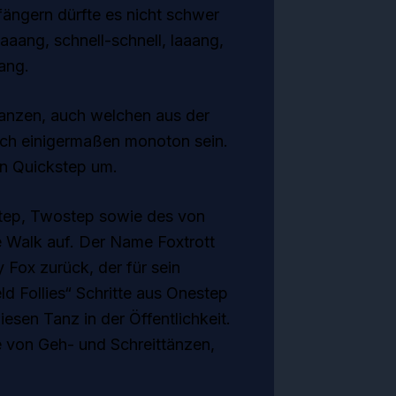
nfängern dürfte es nicht schwer
aaang, schnell-schnell, laaang,
ang.
tanzen, auch welchen aus der
doch einigermaßen monoton sein.
en Quickstep um.
tep, Twostep sowie des von
e Walk auf. Der Name Foxtrott
 Fox zurück, der für sein
ld Follies“ Schritte aus Onestep
esen Tanz in der Öffentlichkeit.
 von Geh- und Schreittänzen,