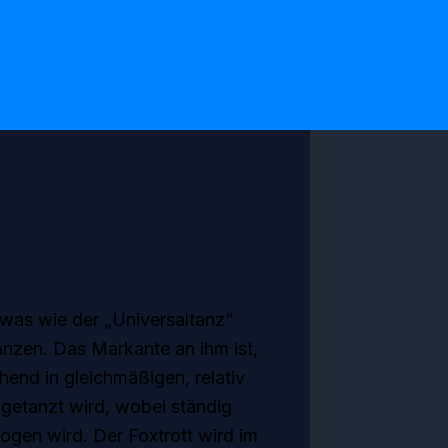
etwas wie der „Universaltanz“
änzen. Das Markante an ihm ist,
hend in gleichmäßigen, relativ
 getanzt wird, wobei ständig
gen wird. Der Foxtrott wird im