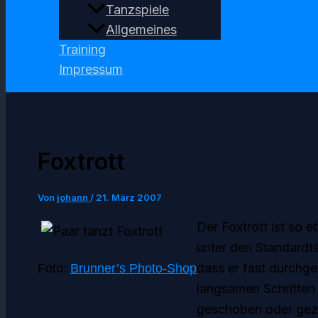
Tanzspiele
Allgemeines
Training
Impressum
Foxtrott
Von
johann
/
21. März 2007
Der Foxtrott ist so 
unter den Standardt
dass er fast durchge
Foto:
Brunner’s Photo-Shop
langsamen Schritten
geschoben oder gezo