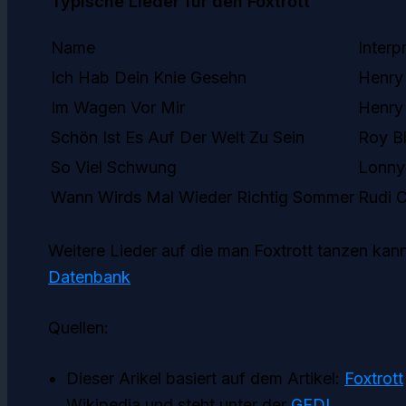
Typische Lieder für den Foxtrott
Name
Interp
Ich Hab Dein Knie Gesehn
Henry 
Im Wagen Vor Mir
Henry
Schön Ist Es Auf Der Welt Zu Sein
Roy Bl
So Viel Schwung
Lonny 
Wann Wirds Mal Wieder Richtig Sommer
Rudi C
Weitere Lieder auf die man Foxtrott tanzen kann
Datenbank
Quellen:
Dieser Arikel basiert auf dem Artikel:
Foxtrott
Wikipedia und steht unter der
GFDL