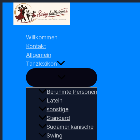
Zum
Inhalt
springen
Willkommen
Kontakt
Allgemein
Tanzlexikon
Berühmte Personen
Latein
sonstige
Standard
Südamerikanische
Swing