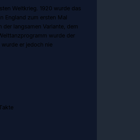
sten Weltkrieg. 1920 wurde das
 in England zum ersten Mal
n der langsamen Variante, dem
 Welttanzprogramm wurde der
 wurde er jedoch nie
 Takte