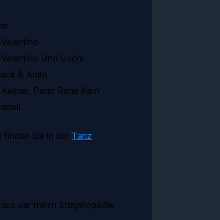
ret
Valentino
 Valentino Und Uschi
ack & Anita
Kellner, Peter René Kärn
arrell
 finden Sie in der
Tanz
aus der freien Enzyklopädie