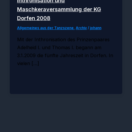
Inthronisation und
Maschkeraversammlung der KG
Dorfen 2008
Allgemeines aus der Tanzszene
,
Archiv
/
johann
Mit der Inthronisation des Prinzenpaares
Adelheid I. und Thomas I. begann am
3.1.2009 die fünfte Jahreszeit in Dorfen. In
vielen […]