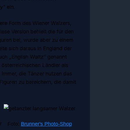
y“ ein.
tere Form des Wiener Walzers,
se Version behielt die für den
guren bei, wurde aber zu einem
te sich daraus in England der
uch „English Waltz“ genannt
österreichischen Ländler als
 immer, die Tänzer nutzen das
guren zu bereichern, die damit
r
Foto:
Brunner's Photo-Shop