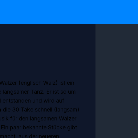
alzer (englisch Walz) ist ein
 langsamer Tanz. Er ist so um
d entstanden und wird auf
m die 30 Take schnell (langsam)
usik für den langsamen Walzer
 Ein paar bekannte Stücke gibt
gemacht, aus der neueren