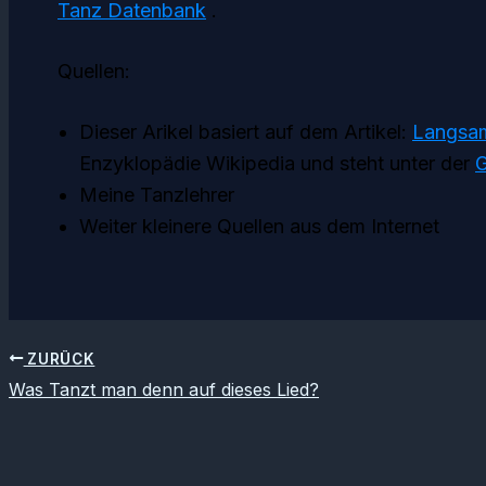
Tanz Datenbank
.
Quellen:
Dieser Arikel basiert auf dem Artikel:
Langsam
Enzyklopädie Wikipedia und steht unter der
Meine Tanzlehrer
Weiter kleinere Quellen aus dem Internet
ZURÜCK
Was Tanzt man denn auf dieses Lied?