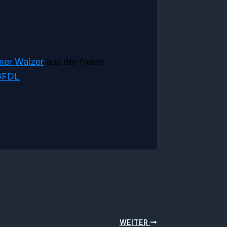
er Walzer
aus der freien
GFDL
WEITER