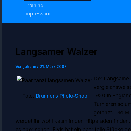
Training
Impressum
Langsamer Walzer
Von
johann
/
21. März 2007
Der Langsame W
vergleichsweise
1920 in Englan
Foto:
Brunner's Photo-Shop
Turnieren so u
getanzt. Die M
werdet ihr wohl kaum in den Hitparaden finden.
es aber schon. Elvis hat ein paar tolle Stücke 